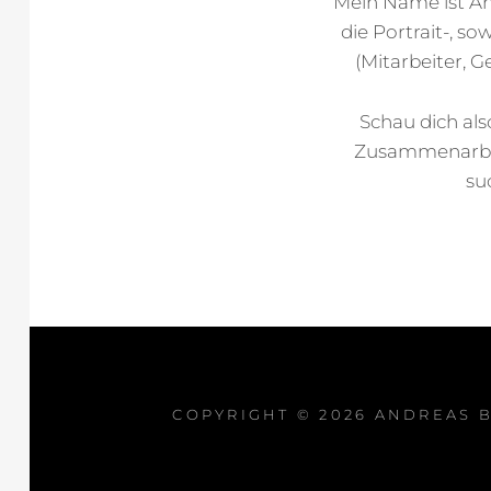
Mein Name ist An
die Portrait-, s
(Mitarbeiter, G
Schau dich al
Zusammenarbei
su
COPYRIGHT © 2026
ANDREAS B