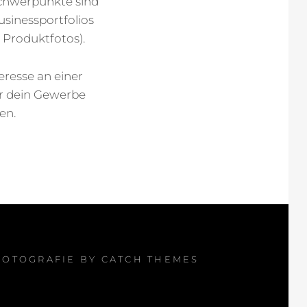
Schwerpunkte sind
usinessportfolios
, Produktfotos).
resse an einer
r dein Gewerbe
en.
 FOTOGRAFIE BY
CATCH THEMES