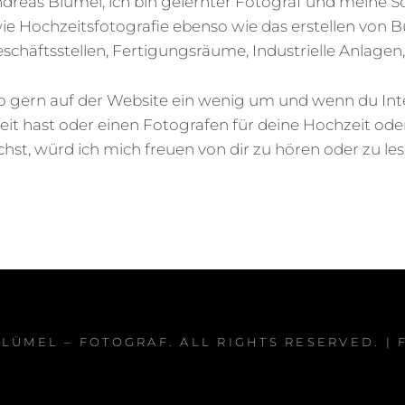
dreas Blümel, ich bin gelernter Fotograf und meine 
owie Hochzeitsfotografie ebenso wie das erstellen von B
eschäftsstellen, Fertigungsräume, Industrielle Anlagen
so gern auf der Website ein wenig um und wenn du Inte
t hast oder einen Fotografen für deine Hochzeit ode
chst, würd ich mich freuen von dir zu hören oder zu les
LÜMEL – FOTOGRAF
. ALL RIGHTS RESERVED. |