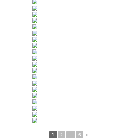
1
2
...
6
►