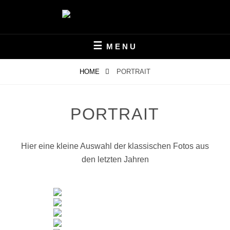
Skip
to
content
PROFESSIONELLE PORTRAIT, EROTIK UND
ANDREAS BLÜMEL –
AKTFOTOGRAFIE
MENU
FOTOGRAF
HOME
PORTRAIT
PORTRAIT
Hier eine kleine Auswahl der klassischen Fotos aus
den letzten Jahren